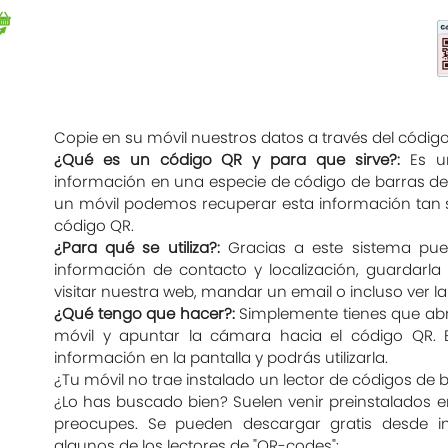
Copie en su móvil nuestros datos a través del código
¿Qué es un código QR y para que sirve?:
Es un
información en una especie de código de barras de
un móvil podemos recuperar esta información tan 
código QR.
¿Para qué se utiliza?:
Gracias a este sistema pue
información de contacto y localización, guardarla
visitar nuestra web, mandar un email o incluso ver 
¿Qué tengo que hacer?:
Simplemente tienes que abri
móvil y apuntar la cámara hacia el código QR.
información en la pantalla y podrás utilizarla.
¿Tu móvil no trae instalado un lector de códigos de 
¿Lo has buscado bien? Suelen venir preinstalados 
preocupes. Se pueden descargar gratis desde in
algunos de los lectores de "QR-codes":