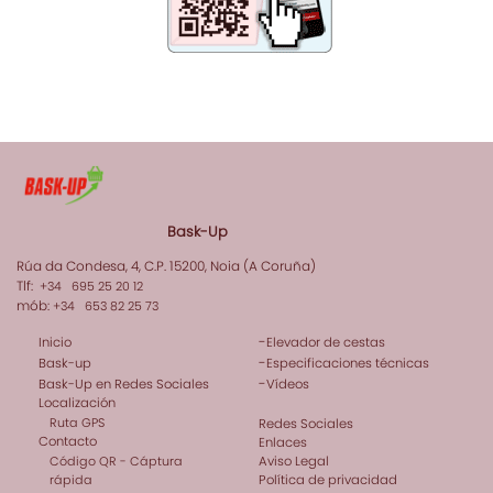
Bask-Up
Rúa da Condesa, 4, C.P. 15200, Noia (A Coruña)
Tlf:
+34 695 25 20 12
mób:
+34 653 82 25 73
-
Inicio
Elevador de cestas
-
Bask-up
Especificaciones técnicas
-
Bask-Up en Redes Sociales
Vídeos
Localización
Ruta GPS
Redes Sociales
Contacto
Enlaces
Código QR - Cáptura
Aviso Legal
rápida
Política de privacidad