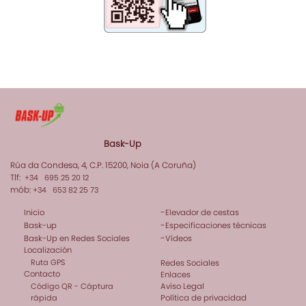
Bask-Up
Rúa da Condesa, 4, C.P. 15200, Noia (A Coruña)
Tlf:
+34 695 25 20 12
mób:
+34 653 82 25 73
-
Inicio
Elevador de cestas
-
Bask-up
Especificaciones técnicas
-
Bask-Up en Redes Sociales
Vídeos
Localización
Ruta GPS
Redes Sociales
Contacto
Enlaces
Código QR - Cáptura
Aviso Legal
rápida
Política de privacidad