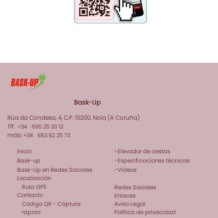
Bask-Up
Rúa da Condesa, 4, C.P. 15200, Noia (A Coruña)
Tlf:
+34 695 25 20 12
mób:
+34 653 82 25 73
-
Inicio
Elevador de cestas
-
Bask-up
Especificaciones técnicas
-
Bask-Up en Redes Sociales
Vídeos
Localización
Ruta GPS
Redes Sociales
Contacto
Enlaces
Código QR - Cáptura
Aviso Legal
rápida
Política de privacidad