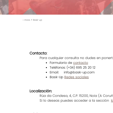
::
>
Inicio
Bask-up
Contacto:
Para cualquier consulta no dudes en ponert
Formulario de
contacto
Teléfonos: (+34) 695 25 20 12
Email: info@bask-up.com
Bask-Up
Redes sociales
Localización:
Rúa da Condesa, 4, C.P. 15200, Noia (A Coru
Si lo deseas puedes acceder a la sección
l