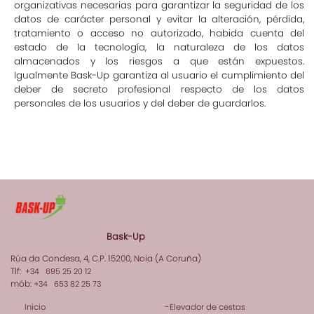
organizativas necesarias para garantizar la seguridad de los
datos de carácter personal y evitar la alteración, pérdida,
tratamiento o acceso no autorizado, habida cuenta del
estado de la tecnología, la naturaleza de los datos
almacenados y los riesgos a que están expuestos.
Igualmente Bask-Up garantiza al usuario el cumplimiento del
deber de secreto profesional respecto de los datos
personales de los usuarios y del deber de guardarlos.
Bask-Up
Rúa da Condesa, 4, C.P. 15200, Noia (A Coruña)
Tlf:
+34 695 25 20 12
mób:
+34 653 82 25 73
-
Inicio
Elevador de cestas