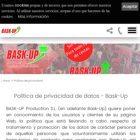
cookies
Usamos
propias y de terceros que nos permiten ofrecer nuestros
Aceptar
servicios. Al utilizar nuestros servicios, aceptas el uso que hacemos de las
Más información
cookies.
::
>
Inicio
Política de privacidad
Política de privacidad de datos - Bask-Up
BASK-UP Production S.L. (en adelante Bask-Up) quiere poner
en conocimiento de los usuarios y clientes de su página
Web, la política que está llevando a cabo respecto al
tratamiento y protección de los datos de carácter personal
de aquellas personas que voluntariamente utilizan los
formularios de contacto para contactar con Bask-Up, así