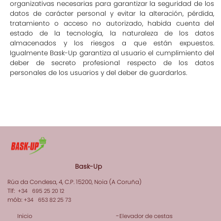
organizativas necesarias para garantizar la seguridad de los
datos de carácter personal y evitar la alteración, pérdida,
tratamiento o acceso no autorizado, habida cuenta del
estado de la tecnología, la naturaleza de los datos
almacenados y los riesgos a que están expuestos.
Igualmente Bask-Up garantiza al usuario el cumplimiento del
deber de secreto profesional respecto de los datos
personales de los usuarios y del deber de guardarlos.
Bask-Up
Rúa da Condesa, 4, C.P. 15200, Noia (A Coruña)
Tlf:
+34 695 25 20 12
mób:
+34 653 82 25 73
-
Inicio
Elevador de cestas