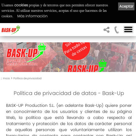
cookies
Usamos
propias y de terceros que nos permiten ofrecer nuestros
Aceptar
servicios. Al utilizar nuestros servicios, aceptas el uso que hacemos de las
Más información
cookies.
::
>
Inicio
Política de privacidad
Política de privacidad de datos - Bask-Up
BASK-UP Production S.L. (en adelante Bask-Up) quiere poner
en conocimiento de los usuarios y clientes de su página
Web, la política que está llevando a cabo respecto al
tratamiento y protección de los datos de carácter personal
de aquellas personas que voluntariamente utilizan los
formularios de contacto para contactar con Bask-Up, así