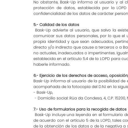
No obstante, Bask-Up informa al usuario y al c
protección de datos, establecida por la LOPD
confidencialidad de los datos de carácter persona
5.- Calidad de los datos
Bask-Up advierte al usuario, que salvo la exis
comunicar sus datos personales, por lo que el
propia identidad y que sean adecuados, pertinen
directo y/o indirecto que cause a terceros o a B
no actuales, inadecuados o impertinentes. Igualm
establecida en el artículo 5.4 de la LOPD para 
haberle informado.
6.- Ejercicio de los derechos de acceso, oposición
Bask-Up informa al usuario de la posibilidad de e
acompañada de la fotocopia del D.N.I en la siguie
- Bask-Up,
- Domicilio social: Rúa da Condesa, 4, C.P. 15200,
7.- Uso de formularios para la recogida de datos
Bask-Up incluye una leyenda en el formulario d
de acuerdo con el artículo 5 de la LOPD, tales c
de la obtención de los datos o de la negativa a s