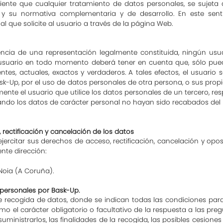
liente que cualquier tratamiento de datos personales, se sujeta
 y su normativa complementaria y de desarrollo. En este senti
l que solicite al usuario a través de la página Web.
tencia de una representación legalmente constituida, ningún usua
 usuario en todo momento deberá tener en cuenta que, sólo pued
tes, actuales, exactos y verdaderos. A tales efectos, el usuario 
ask-Up, por el uso de datos personales de otra persona, o sus prop
ente el usuario que utilice los datos personales de un tercero, re
cuando los datos de carácter personal no hayan sido recabados del
, rectificación y cancelación de los datos
jercitar sus derechos de acceso, rectificación, cancelación y opos
nte dirección:
 Noia (A Coruña).
 personales por Bask-Up.
e recogida de datos, donde se indican todas las condiciones para
omo el carácter obligatorio o facultativo de la respuesta a las pr
uministrarlos, las finalidades de la recogida, las posibles cesione