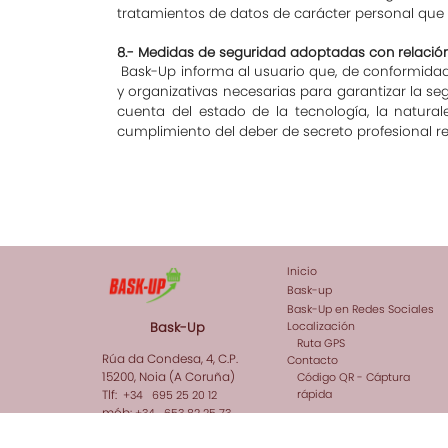
tratamientos de datos de carácter personal que s
8.- Medidas de seguridad adoptadas con relación
Bask-Up informa al usuario que, de conformidad
y organizativas necesarias para garantizar la se
cuenta del estado de la tecnología, la natura
cumplimiento del deber de secreto profesional re
Inicio
Bask-up
Bask-Up en Redes Sociales
Bask-Up
Localización
Ruta GPS
Rúa da Condesa, 4, C.P.
Contacto
15200, Noia (A Coruña)
Código QR - Cáptura
Tlf:
rápida
+34 695 25 20 12
mób:
+34 653 82 25 73