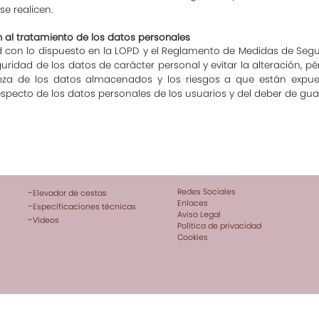
e realicen.
 al tratamiento de los datos personales
 con lo dispuesto en la LOPD y el Reglamento de Medidas de Segu
guridad de los datos de carácter personal y evitar la alteración, 
leza de los datos almacenados y los riesgos a que están expues
specto de los datos personales de los usuarios y del deber de gua
Redes Sociales
-
Elevador de cestas
Enlaces
-
Especificaciones técnicas
Aviso Legal
-
Vídeos
Política de privacidad
Cookies