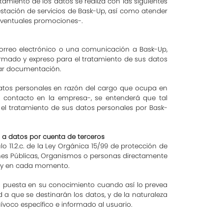
atamiento de los datos se realiza con las siguientes
estación de servicios de Bask-Up, así como atender
eventuales promociones-.
orreo electrónico o una comunicación a Bask-Up,
formado y expreso para el tratamiento de sus datos
iar documentación.
 datos personales en razón del cargo que ocupa en
 contacto en la empresa-, se entenderá que tal
a el tratamiento de sus datos personales por Bask-
o a datos por cuenta de terceros
 11.2.c. de la Ley Orgánica 15/99 de protección de
ones Públicas, Organismos o personas directamente
ia y en cada momento.
rá puesta en su conocimiento cuando así lo prevea
d a que se destinarán los datos, y de la naturaleza
ívoco específico e informado al usuario.