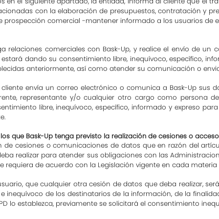
 en el siguiente apartado, la entidad, informa al cliente que el tr
elacionadas con la elaboración de presupuestos, contratación y pr
 de prospección comercial -mantener informado a los usuarios de 
relaciones comerciales con Bask-Up, y realice el envío de un c
 estará dando su consentimiento libre, inequívoco, específico, in
tablecidas anteriormente, así como atender su comunicación o env
el cliente envía un correo electrónico o comunica a Bask-Up sus
nte, representante y/o cualquier otro cargo como persona de
ntimiento libre, inequívoco, específico, informado y expreso par
e.
de los que Bask-Up tenga previsto la realización de cesiones o acces
n de cesiones o comunicaciones de datos que en razón del artículo
deba realizar para atender sus obligaciones con las Administraci
se requiera de acuerdo con la Legislación vigente en cada mater
uario, que cualquier otra cesión de datos que deba realizar, se
 inequívoco de los destinatarios de la información, de la finalida
PD lo establezca, previamente se solicitará el consentimiento inequ