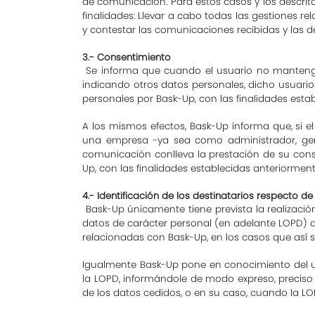
de comunicación. Para estos casos y los descritos
finalidades: Llevar a cabo todas las gestiones r
y contestar las comunicaciones recibidas y las
3.- Consentimiento
Se informa que cuando el usuario no mantenga 
indicando otros datos personales, dicho usuario
personales por Bask-Up, con las finalidades es
A los mismos efectos, Bask-Up informa que, si 
una empresa -ya sea como administrador, gere
comunicación conlleva la prestación de su conse
Up, con las finalidades establecidas anteriorment
4.- Identificación de los destinatarios respecto 
Bask-Up únicamente tiene prevista la realizació
datos de carácter personal (en adelante LOPD) 
relacionadas con Bask-Up, en los casos que así 
Igualmente Bask-Up pone en conocimiento del us
la LOPD, informándole de modo expreso, preciso e
de los datos cedidos, o en su caso, cuando la LO