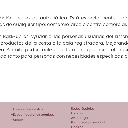
vación de cestas automático. Está especialmente ind
s de cualquier tipo; comercio, área o centro comercial, 
as Bask-up es ayudar a las personas usuarias del siste
productos de la cesta a la caja registradora. Mejora
rzo. Permite poder realizar de forma muy sencilla el pr
ado tanto para personas con necesidades específicas, 
Redes Sociales
-
Elevador de cestas
Enlaces
-
Especificaciones técnicas
Aviso Legal
-
Vídeos
Política de privacidad
Cookies