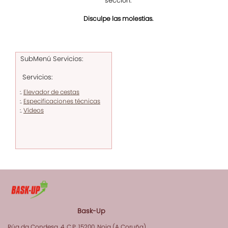
sección.
Disculpe las molestias.
SubMenú Servicios:
Servicios:
Elevador de cestas
:.
Especificaciones técnicas
:.
Vídeos
:.
Bask-Up
Rúa da Condesa, 4, C.P. 15200, Noia (A Coruña)