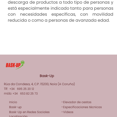
descarga de productos a todo tipo de personas y
está especialmente indicado tanto para personas
con necesidades específicas, con movilidad
reducida o como a personas de avanzada edad.
Bask-Up
Rúa da Condesa, 4, C.P. 15200, Noia (A Coruña)
Tlf:
+34 695 25 20 12
mób:
+34 653 82 25 73
-
Inicio
Elevador de cestas
-
Bask-up
Especificaciones técnicas
-
Bask-Up en Redes Sociales
Vídeos
Localización