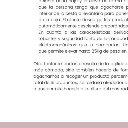
delante de la caja y la eleva de forma 
que la persona tenga que agacharse p
interior de la cesta o levantarla para pone
de la caja. El cliente descarga los product
automáticamente desciende preparándose 
En cuanto a las características deriv
robustez y seguridad tanto de los acab
electromecánicos que lo comportan. U
que permite elevar hasta 25Kg de peso en
Otro factor importante resulta de la agilid
más cómoda, sino también hacerlo de form
agachamos a recoger un producto perdemos
total de 15 productos, se tardaría alrededo
a que permite hacerlo a la altura del mostrado