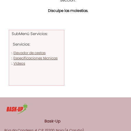
sección.
Disculpe las molestias.
SubMenú Servicios:
Servicios:
Elevador de cestas
:.
Especificaciones técnicas
:.
Vídeos
:.
Bask-Up
Rúa da Condesa, 4, C.P. 15200, Noia (A Coruña)