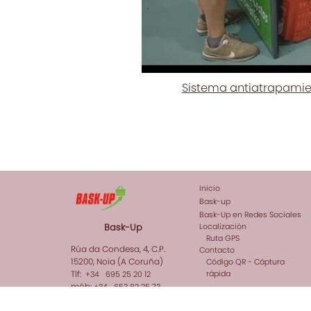
Sistema antiatrapami
Inicio
Bask-up
Bask-Up en Redes Sociales
Bask-Up
Localización
Ruta GPS
Rúa da Condesa, 4, C.P.
Contacto
15200, Noia (A Coruña)
Código QR - Cáptura
Tlf:
rápida
+34 695 25 20 12
mób:
+34 653 82 25 73