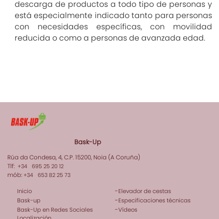
descarga de productos a todo tipo de personas y
está especialmente indicado tanto para personas
con necesidades específicas, con movilidad
reducida o como a personas de avanzada edad.
Bask-Up
Rúa da Condesa, 4, C.P. 15200, Noia (A Coruña)
Tlf:
+34 695 25 20 12
mób:
+34 653 82 25 73
-
Inicio
Elevador de cestas
-
Bask-up
Especificaciones técnicas
-
Bask-Up en Redes Sociales
Vídeos
Localización